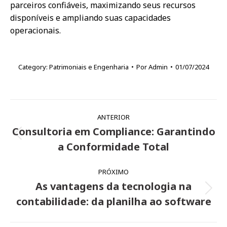
parceiros confiáveis, maximizando seus recursos
disponíveis e ampliando suas capacidades
operacionais.
Category:
Patrimoniais e Engenharia
Por
Admin
01/07/2024
Navegação
ANTERIOR
de
Consultoria em Compliance: Garantindo
Post
post:
a Conformidade Total
anterior:
PRÓXIMO
As vantagens da tecnologia na
Próximo
contabilidade: da planilha ao software
post: