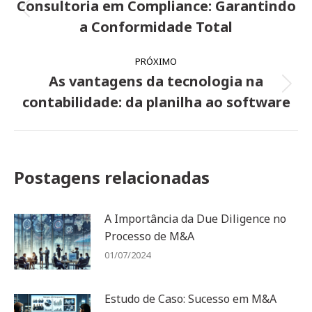
de
Consultoria em Compliance: Garantindo
Post
post:
a Conformidade Total
anterior:
PRÓXIMO
As vantagens da tecnologia na
Próximo
contabilidade: da planilha ao software
post:
Postagens relacionadas
A Importância da Due Diligence no
Processo de M&A
01/07/2024
Estudo de Caso: Sucesso em M&A