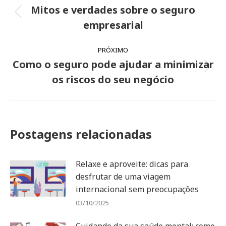
de
Mitos e verdades sobre o seguro
Post
post:
empresarial
anterior:
PRÓXIMO
Como o seguro pode ajudar a minimizar
Próximo
os riscos do seu negócio
post:
Postagens relacionadas
Relaxe e aproveite: dicas para
desfrutar de uma viagem
internacional sem preocupações
03/10/2025
Cuidando da sua saúde mental: como