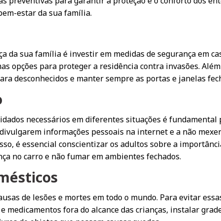
 preventivas para garantir a proteção e o conforto dos en
bem-estar da sua família.
a da sua família é investir em medidas de segurança em cas
mas opções para proteger a residência contra invasões. Alé
para desconhecidos e manter sempre as portas e janelas fec
o
uidados necessários em diferentes situações é fundamental p
 divulgarem informações pessoais na internet e a não mexe
so, é essencial conscientizar os adultos sobre a importânc
ança no carro e não fumar em ambientes fechados.
mésticos
ausas de lesões e mortes em todo o mundo. Para evitar essa
 medicamentos fora do alcance das crianças, instalar grades