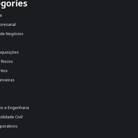
gories
a
presarial
 de Negócios
Aquisições
 Riscos
ntos
anceiras
is e Engenharia
lidade Civil
porativos