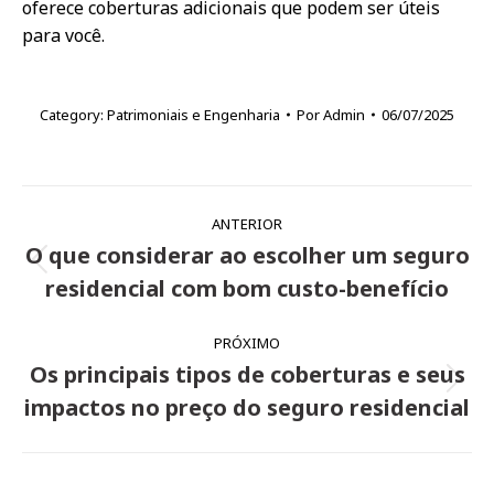
oferece coberturas adicionais que podem ser úteis
para você.
Category:
Patrimoniais e Engenharia
Por
Admin
06/07/2025
Navegação
ANTERIOR
de
O que considerar ao escolher um seguro
Post
post:
residencial com bom custo-benefício
anterior:
PRÓXIMO
Os principais tipos de coberturas e seus
Próximo
impactos no preço do seguro residencial
post: