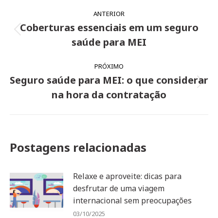
Navegação
ANTERIOR
de
Coberturas essenciais em um seguro
Post
post:
saúde para MEI
anterior:
PRÓXIMO
Seguro saúde para MEI: o que considerar
Próximo
na hora da contratação
post:
Postagens relacionadas
Relaxe e aproveite: dicas para
desfrutar de uma viagem
internacional sem preocupações
03/10/2025