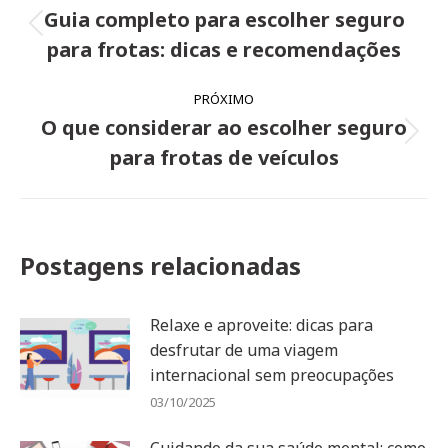
de
Guia completo para escolher seguro
Post
post:
para frotas: dicas e recomendações
anterior:
PRÓXIMO
O que considerar ao escolher seguro
Próximo
para frotas de veículos
post:
Postagens relacionadas
Relaxe e aproveite: dicas para
desfrutar de uma viagem
internacional sem preocupações
03/10/2025
Cuidando da sua saúde mental: como