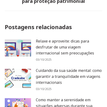
para proteção patrimonial
post:
Postagens relacionadas
Relaxe e aproveite: dicas para
desfrutar de uma viagem
internacional sem preocupações
03/10/2025
Cuidando da sua saúde mental: como
garantir a tranquilidade em viagens
internacionais
03/10/2025
Como manter a serenidade em
situações adversas durante sua