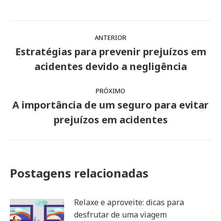
Navegação
ANTERIOR
de
Estratégias para prevenir prejuízos em
Post
post:
acidentes devido a negligência
anterior:
PRÓXIMO
A importância de um seguro para evitar
Próximo
prejuízos em acidentes
post:
Postagens relacionadas
Relaxe e aproveite: dicas para
desfrutar de uma viagem