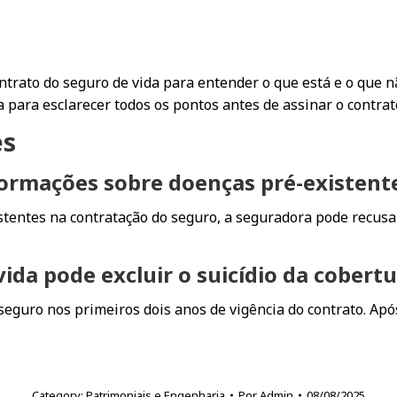
trato do seguro de vida para entender o que está e o que nã
para esclarecer todos os pontos antes de assinar o contrat
es
formações sobre doenças pré-existent
stentes na contratação do seguro, a seguradora pode recus
da pode excluir o suicídio da cobert
seguro nos primeiros dois anos de vigência do contrato. Após
Category:
Patrimoniais e Engenharia
Por
Admin
08/08/2025