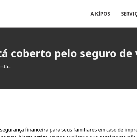
A KÍPOS
SERVI
á coberto pelo seguro de 
 está…
segurança financeira para seus familiares em caso de impr