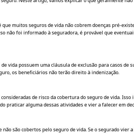
e seguro. Neste artigo, vamos explicar o que geralmente não 
 que muitos seguros de vida não cobrem doenças pré-existent
isso não foi informado à seguradora, é provável que eventu
 de vida possuem uma cláusula de exclusão para casos de su
guro, os beneficiários não terão direito à indenização.
sideradas de risco da cobertura do seguro de vida. Isso in
do praticar alguma dessas atividades e vier a falecer em de
 não são cobertos pelo seguro de vida. Se o segurado vier a