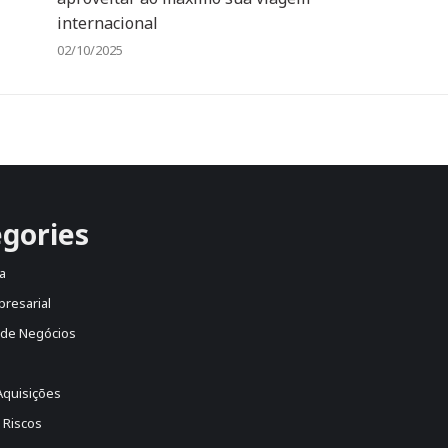
internacional
02/10/2025
gories
a
presarial
 de Negócios
Aquisições
 Riscos