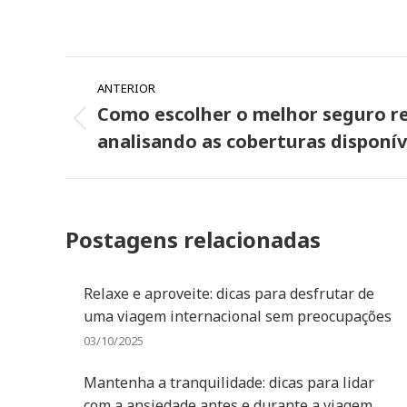
Navegação
ANTERIOR
de
Como escolher o melhor seguro re
Post
post:
analisando as coberturas disponív
anterior:
Postagens relacionadas
Relaxe e aproveite: dicas para desfrutar de
uma viagem internacional sem preocupações
03/10/2025
Mantenha a tranquilidade: dicas para lidar
com a ansiedade antes e durante a viagem