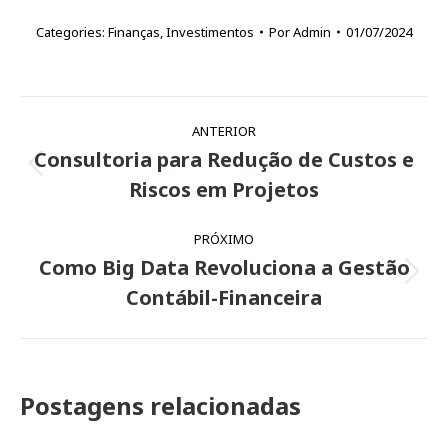
Categories:
Finanças
,
Investimentos
Por
Admin
01/07/2024
Navegação
ANTERIOR
de
Consultoria para Redução de Custos e
Post
post:
Riscos em Projetos
anterior:
PRÓXIMO
Como Big Data Revoluciona a Gestão
Próximo
Contábil-Financeira
post:
Postagens relacionadas