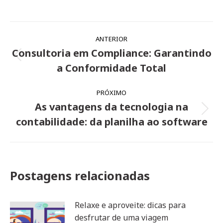
Navegação
ANTERIOR
de
Consultoria em Compliance: Garantindo
Post
post:
a Conformidade Total
anterior:
PRÓXIMO
As vantagens da tecnologia na
Próximo
contabilidade: da planilha ao software
post:
Postagens relacionadas
Relaxe e aproveite: dicas para
desfrutar de uma viagem