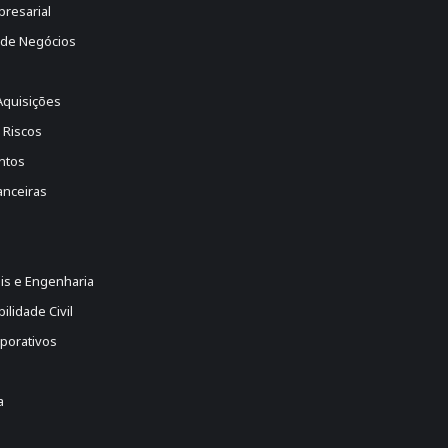
presarial
 de Negócios
Aquisições
 Riscos
ntos
anceiras
is e Engenharia
lidade Civil
porativos
a