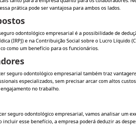
ais tanto para a empresa quanto para os colaboradores. Nes
essa prática pode ser vantajosa para ambos os lados.
postos
 seguro odontológico empresarial é a possibilidade de dedu
ica (IRPJ) e na Contribuição Social sobre o Lucro Líquido (C
gico como um benefício para os funcionários.
adores
ecer seguro odontológico empresarial também traz vantagens
sionais especializados, sem precisar arcar com altos custos
e engajamento no trabalho.
erecer seguro odontológico empresarial, vamos analisar um 
o incluir esse benefício, a empresa poderá deduzir as despe