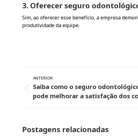
3. Oferecer seguro odontológic
Sim, ao oferecer esse benefício, a empresa demon
produtividade da equipe.
Navegação
ANTERIOR
de
Saiba como o seguro odontológic
Post
post:
pode melhorar a satisfação dos c
anterior:
Postagens relacionadas