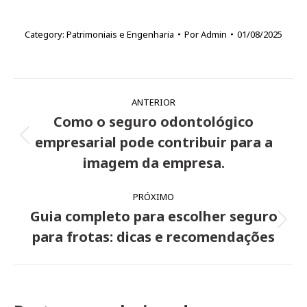
Category:
Patrimoniais e Engenharia
Por
Admin
01/08/2025
Navegação
ANTERIOR
de
Como o seguro odontológico
post:
empresarial pode contribuir para a
Post
anterior:
imagem da empresa.
PRÓXIMO
Guia completo para escolher seguro
Próximo
para frotas: dicas e recomendações
post: