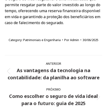
permite resgatar parte do valor investido ao longo do
tempo, oferecendo uma reserva financeira disponível
em vida e garantindo a proteção dos beneficiários em
caso de falecimento do segurado.
Category:
Patrimoniais e Engenharia
Por
Admin
30/06/2025
Navegação
ANTERIOR
de
As vantagens da tecnologia na
Post
post:
contabilidade: da planilha ao software
anterior:
PRÓXIMO
Como escolher o seguro de vida ideal
Próximo
para o futuro: guia de 2025
post: