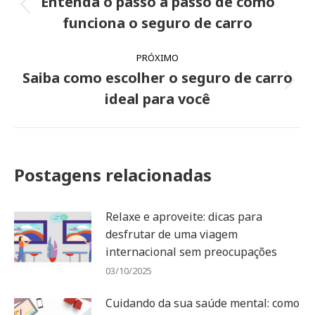
Entenda o passo a passo de como
Post
post:
funciona o seguro de carro
anterior:
PRÓXIMO
Saiba como escolher o seguro de carro
Próximo
ideal para você
post:
Postagens relacionadas
Relaxe e aproveite: dicas para
desfrutar de uma viagem
internacional sem preocupações
03/10/2025
Cuidando da sua saúde mental: como