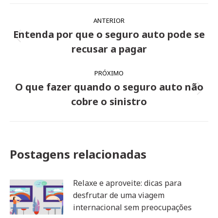
Navegação
ANTERIOR
de
Entenda por que o seguro auto pode se
Post
post:
recusar a pagar
anterior:
PRÓXIMO
O que fazer quando o seguro auto não
Próximo
cobre o sinistro
post:
Postagens relacionadas
Relaxe e aproveite: dicas para
desfrutar de uma viagem
internacional sem preocupações