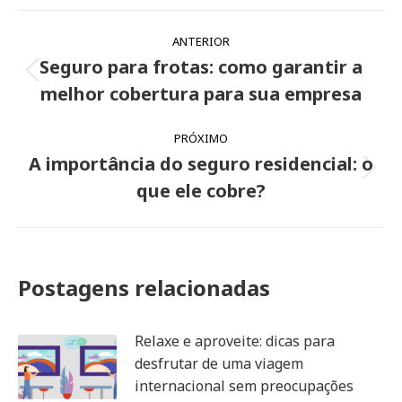
Navegação
ANTERIOR
de
Seguro para frotas: como garantir a
Post
post:
melhor cobertura para sua empresa
anterior:
PRÓXIMO
A importância do seguro residencial: o
Próximo
que ele cobre?
post:
Postagens relacionadas
Relaxe e aproveite: dicas para
desfrutar de uma viagem
internacional sem preocupações