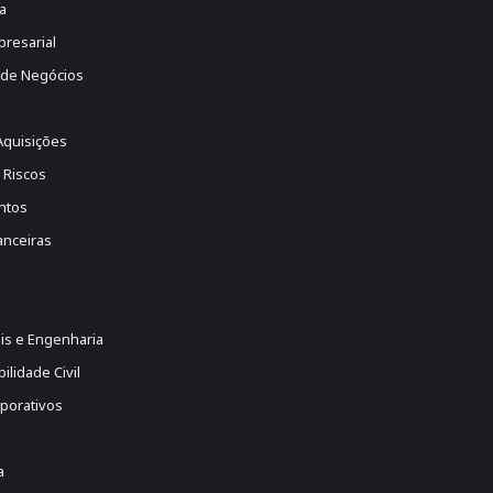
a
presarial
 de Negócios
Aquisições
 Riscos
ntos
anceiras
is e Engenharia
lidade Civil
porativos
a