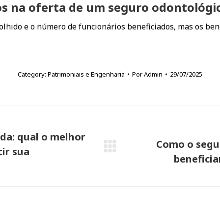
dos na oferta de um seguro odontológi
colhido e o número de funcionários beneficiados, mas os be
Category:
Patrimoniais e Engenharia
Por
Admin
29/07/2025
ada: qual o melhor
Como o segu
ir sua
Próximo
beneficia
post: