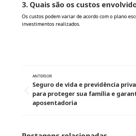
3. Quais são os custos envolvi
Os custos podem variar de acordo com o plano es
investimentos realizados.
Navegação
ANTERIOR
de
Seguro de vida e previdência priv
post:
para proteger sua família e garant
Post
anterior:
aposentadoria
Postagens relacionadas