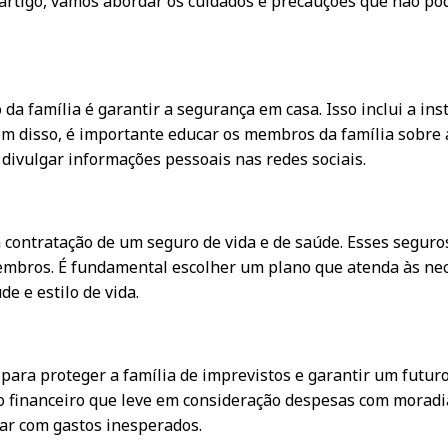
 artigo, vamos abordar os cuidados e precauções que não po
da família é garantir a segurança em casa. Isso inclui a in
lém disso, é importante educar os membros da família sobre 
 divulgar informações pessoais nas redes sociais.
a contratação de um seguro de vida e de saúde. Esses segu
mbros. É fundamental escolher um plano que atenda às nece
e e estilo de vida.
ara proteger a família de imprevistos e garantir um futur
o financeiro que leve em consideração despesas com moradia,
ar com gastos inesperados.