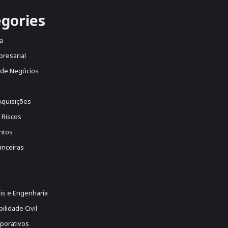
gories
a
presarial
 de Negócios
Aquisições
 Riscos
ntos
anceiras
is e Engenharia
lidade Civil
porativos