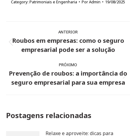
Category:
Patrimoniais e Engenharia
Por
Admin
19/08/2025
Navegação
ANTERIOR
de
Roubos em empresas: como o seguro
Post
post:
empresarial pode ser a solução
anterior:
PRÓXIMO
Prevenção de roubos: a importância do
Próximo
seguro empresarial para sua empresa
post:
Postagens relacionadas
Relaxe e aproveite: dicas para