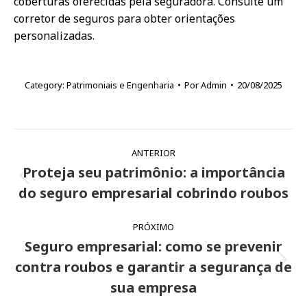
coberturas oferecidas pela seguradora. Consulte um
corretor de seguros para obter orientações
personalizadas.
Category:
Patrimoniais e Engenharia
Por
Admin
20/08/2025
Navegação
ANTERIOR
de
Proteja seu patrimônio: a importância
Post
post:
do seguro empresarial cobrindo roubos
anterior:
PRÓXIMO
Seguro empresarial: como se prevenir
contra roubos e garantir a segurança de
Próximo
post:
sua empresa