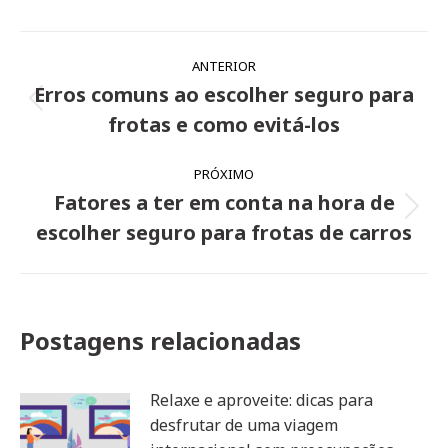
Navegação
ANTERIOR
de
Erros comuns ao escolher seguro para
Post
post:
frotas e como evitá-los
anterior:
PRÓXIMO
Fatores a ter em conta na hora de
Próximo
escolher seguro para frotas de carros
post:
Postagens relacionadas
Relaxe e aproveite: dicas para
desfrutar de uma viagem