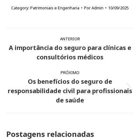
Category:
Patrimoniais e Engenharia
Por
Admin
10/09/2025
Navegação
ANTERIOR
de
A importância do seguro para clínicas e
Post
post:
consultórios médicos
anterior:
PRÓXIMO
Os benefícios do seguro de
responsabilidade civil para profissionais
Próximo
post:
de saúde
Postagens relacionadas