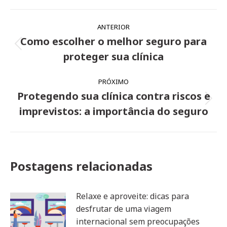
Navegação
ANTERIOR
de
Como escolher o melhor seguro para
Post
post:
proteger sua clínica
anterior:
PRÓXIMO
Protegendo sua clínica contra riscos e
Próximo
imprevistos: a importância do seguro
post:
Postagens relacionadas
Relaxe e aproveite: dicas para
desfrutar de uma viagem
internacional sem preocupações