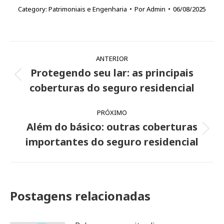
Category:
Patrimoniais e Engenharia
Por
Admin
06/08/2025
Navegação
ANTERIOR
de
Protegendo seu lar: as principais
Post
post:
coberturas do seguro residencial
anterior:
PRÓXIMO
Além do básico: outras coberturas
Próximo
importantes do seguro residencial
post:
Postagens relacionadas