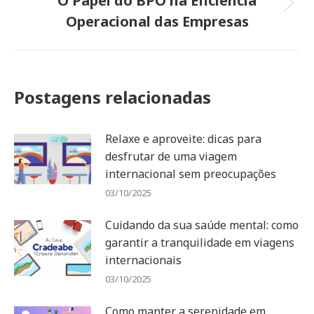
O Papel do BPO na Eficiência
Próximo
Operacional das Empresas
post:
Postagens relacionadas
Relaxe e aproveite: dicas para
desfrutar de uma viagem
internacional sem preocupações
03/10/2025
Cuidando da sua saúde mental: como
garantir a tranquilidade em viagens
internacionais
03/10/2025
Como manter a serenidade em