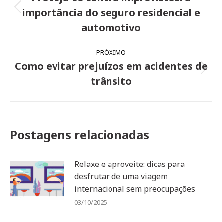
post:
importância do seguro residencial e
Post
anterior:
automotivo
PRÓXIMO
Como evitar prejuízos em acidentes de
Próximo
trânsito
post:
Postagens relacionadas
Relaxe e aproveite: dicas para
desfrutar de uma viagem
internacional sem preocupações
03/10/2025