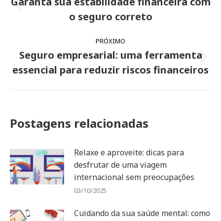
Garanta sua estabilidade financeira com
Post
post:
o seguro correto
anterior:
PRÓXIMO
Seguro empresarial: uma ferramenta
Próximo
essencial para reduzir riscos financeiros
post:
Postagens relacionadas
Relaxe e aproveite: dicas para
desfrutar de uma viagem
internacional sem preocupações
03/10/2025
Cuidando da sua saúde mental: como